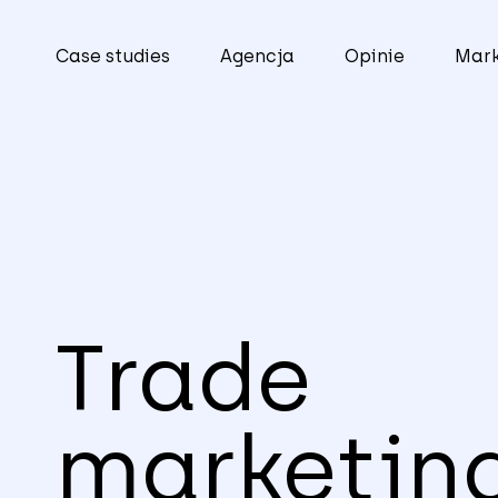
Case studies
Agencja
Opinie
Mark
Trade
marketin