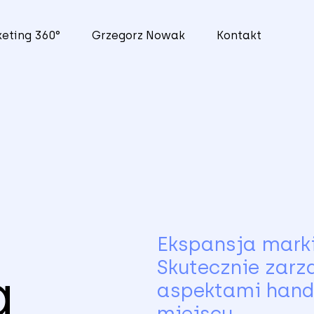
eting 360°
Grzegorz Nowak
Kontakt
Ekspansja marki
Skutecznie zarz
g
aspektami handl
miejscu.