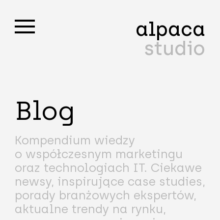
alpaca
studio
Blog
Kompendium wiedzy
o współczesnym marketingu
oraz technologiach IT. Ciekawe
newsy, inspirujące case studies,
porady branżowych ekspertów,
aktualne trendy na rynku,