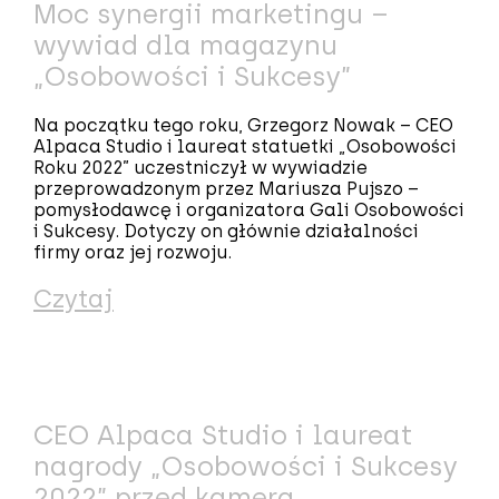
Moc synergii marketingu –
wywiad dla magazynu
„Osobowości i Sukcesy”
Na początku tego roku, Grzegorz Nowak – CEO
Alpaca Studio i laureat statuetki „Osobowości
Roku 2022” uczestniczył w wywiadzie
przeprowadzonym przez Mariusza Pujszo –
pomysłodawcę i organizatora Gali Osobowości
i Sukcesy. Dotyczy on głównie działalności
firmy oraz jej rozwoju.
Czytaj
CEO Alpaca Studio i laureat
nagrody „Osobowości i Sukcesy
2022” przed kamerą