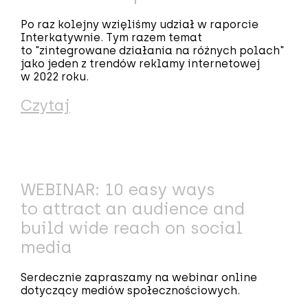
Po raz kolejny wzięliśmy udział w raporcie
Interkatywnie. Tym razem temat
to "zintegrowane działania na różnych polach"
jako jeden z trendów reklamy internetowej
w 2022 roku.
Czytaj
WEBINAR: 10 easy ways
to attract an audience and
build wide reach on social
media
Serdecznie zapraszamy na webinar online
dotyczący mediów społecznościowych.