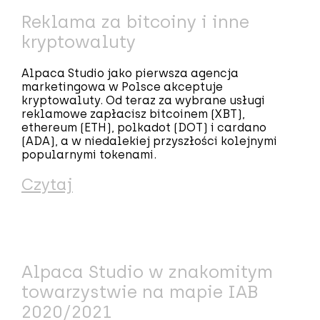
Reklama za bitcoiny i inne
kryptowaluty
Alpaca Studio jako pierwsza agencja
marketingowa w Polsce akceptuje
kryptowaluty. Od teraz za wybrane usługi
reklamowe zapłacisz bitcoinem (XBT),
ethereum (ETH), polkadot (DOT) i cardano
(ADA), a w niedalekiej przyszłości kolejnymi
popularnymi tokenami.
Czytaj
Alpaca Studio w znakomitym
towarzystwie na mapie IAB
2020/2021