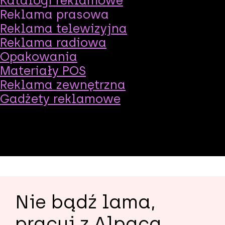
Katalogi reklamowe
Reklama prasowa
Reklama telewizyjna
Reklama radiowa
Opakowania
Materiały POS
Reklama zewnętrzna
Gadżety reklamowe
Nie bądź lama,
pracuj z Alpaca