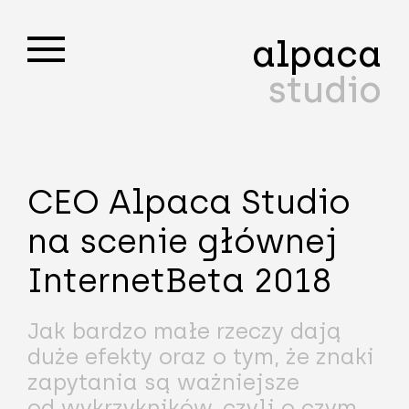
alpaca
studio
CEO Alpaca Studio
na scenie głównej
InternetBeta 2018
Jak bardzo małe rzeczy dają
duże efekty oraz o tym, że znaki
zapytania są ważniejsze
od wykrzykników, czyli o czym