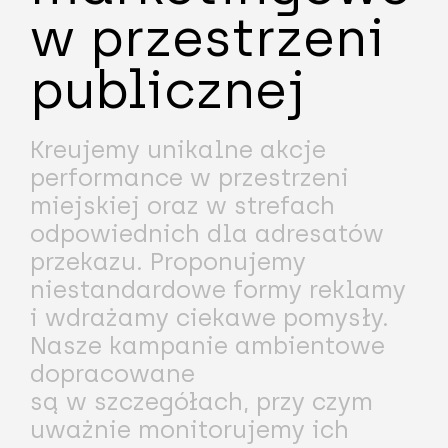
w przestrzeni
publicznej
Kreujemy unikalne akcje
performance w przestrzeni
miejskiej oraz w strefach
odpowiednich dla adresatów
przekazu. Proponujemy
niestandardowe formy reklamy
i wdrażamy ciekawe pomysły.
Nasze kampanie ambientowe
dopracowane
są w szczegółach, przy czym
uważnie monitorujemy ich