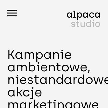
alpaca
studio
Kampanie
ambientowe,
niestandardow
akcje
marketingowe