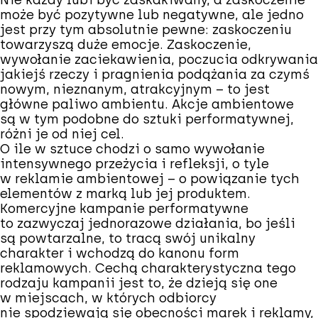
Nie każdy lubi być zaskakiwany, a zaskoczenie
może być pozytywne lub negatywne, ale jedno
jest przy tym absolutnie pewne: zaskoczeniu
towarzyszą duże emocje. Zaskoczenie,
wywołanie zaciekawienia, poczucia odkrywania
jakiejś rzeczy i pragnienia podążania za czymś
nowym, nieznanym, atrakcyjnym – to jest
główne paliwo ambientu. Akcje ambientowe
są w tym podobne do sztuki performatywnej,
różni je od niej cel.
O ile w sztuce chodzi o samo wywołanie
intensywnego przeżycia i refleksji, o tyle
w reklamie ambientowej – o powiązanie tych
elementów z marką lub jej produktem.
Komercyjne kampanie performatywne
to zazwyczaj jednorazowe działania, bo jeśli
są powtarzalne, to tracą swój unikalny
charakter i wchodzą do kanonu form
reklamowych. Cechą charakterystyczna tego
rodzaju kampanii jest to, że dzieją się one
w miejscach, w których odbiorcy
nie spodziewają się obecności marek i reklamy,